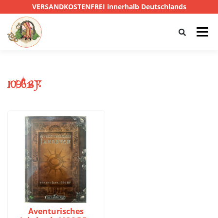
VERSANDKOSTENFREI innerhalb Deutschlands
Menü
HOME
SHOP
CTHULHU
1036BF
DAS SCHWARZE AUGE
D&D
PRIVATE EYE
SONSTIGE
0,00 €
Aventurisches